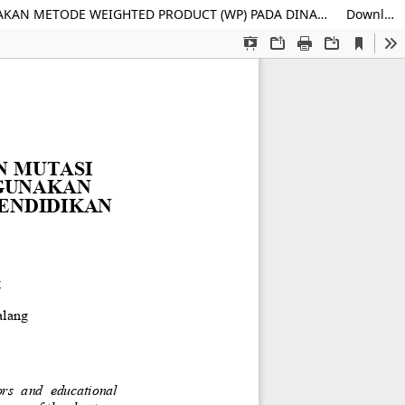
SISTEM PENGAMBILAN KEPUTUSAN PENENTUAN MUTASI PENDIDIK DAN TENAGA KEPENDIDIKAN MENGGUNAKAN METODE WEIGHTED PRODUCT (WP) PADA DINAS PENDIDIKAN KOTA MALANG
Download