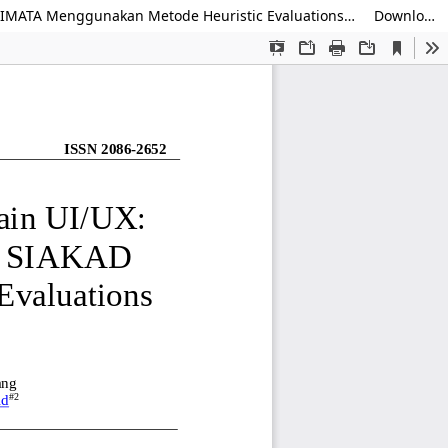
Optimalisasi Sistem Akademik Melalui Desain UI/UX: Integrasi Fungsi Fitur Dosen Pada Aplikasi SIAKAD STIMATA Menggunakan Metode Heuristic Evaluations (HE)
Download