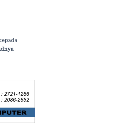
 kepada
adnya