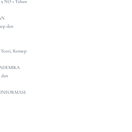
 9 NO 1 Tahun
AN
sep dan
Teori, Konsep
KADEMIKA
 dan
I INFORMASI: