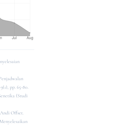
nyelesaian
 Penjadwalan
(1), pp. 65-80.
enetika (Studi
 Andi Offset.
 Menyelesaikan