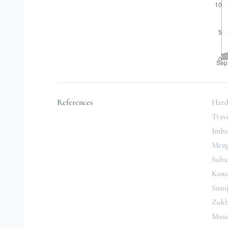
References
Hard
Trav
Imba
Meng
Suha
Kasu
Sutoj
Zukh
Masal