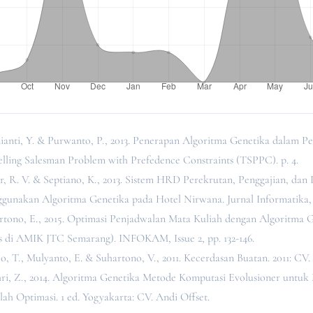
ianti, Y. & Purwanto, P., 2013. Penerapan Algoritma Genetika dalam Pe
elling Salesman Problem with Prefedence Constraints (TSPPC). p. 4.
r, R. V. & Septiano, K., 2013. Sistem HRD Perekrutan, Penggajian, dan
gunakan Algoritma Genetika pada Hotel Nirwana. Jurnal Informatika, 9
rtono, E., 2015. Optimasi Penjadwalan Mata Kuliah dengan Algoritma G
s di AMIK JTC Semarang). INFOKAM, Issue 2, pp. 132-146.
o, T., Mulyanto, E. & Suhartono, V., 2011. Kecerdasan Buatan. 2011: CV.
ri, Z., 2014. Algoritma Genetika Metode Komputasi Evolusioner untuk
ah Optimasi. 1 ed. Yogyakarta: CV. Andi Offset.