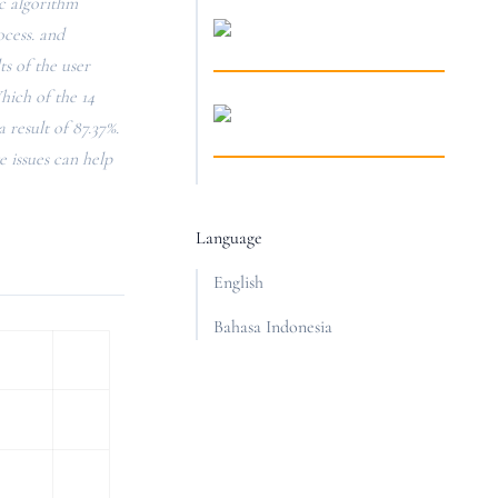
c algorithm
ocess. and
s of the user
hich of the 14
 result of 87.37%.
e issues can help
Language
English
Bahasa Indonesia