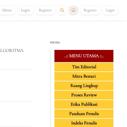
About
Login
Register
Register
Login
menu
ALGORITMA
..:: MENU UTAMA ::..
Tim Editorial
Mitra Bestari
Ruang Lingkup
Proses Review
Etika Publikasi
Panduan Penulis
Indeks Penulis