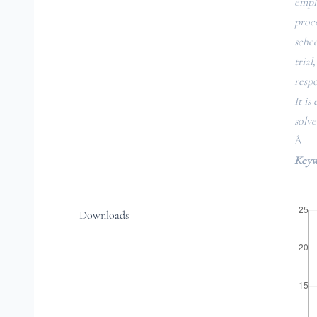
emplo
proce
sched
trial
respo
It is
solve 
Â
Keyw
Downloads