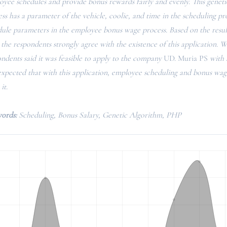
yee schedules and provide bonus rewards fairly and evenly. This geneti
ss has a parameter of the vehicle, coolie, and time in the scheduling pr
ule parameters in the employee bonus wage process. Based on the result
, the respondents strongly agree with the existence of this application. W
ndents said it was feasible to apply to the company
UD. Muria PS
with a
 expected that with this application, employee scheduling and bonus wag
it.
ords:
Scheduling, Bonus Salary, Genetic Algorithm, PHP