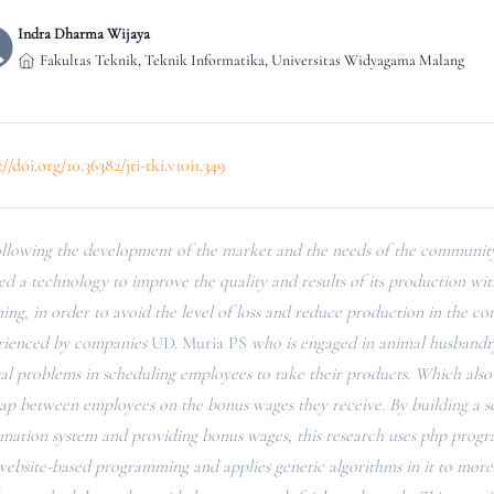
Indra Dharma Wijaya
Fakultas Teknik, Teknik Informatika, Universitas Widyagama Malang
://doi.org/10.36382/jti-tki.v10i1.349
llowing the development of the market and the needs of the community, 
d a technology to improve the quality and results of its production wit
ing, in order to avoid the level of loss and reduce production in the co
rienced by companies
UD. Muria PS
who is engaged in animal husbandr
al problems in scheduling employees to take their products. Which also
gap between employees on the bonus wages they receive. By building a s
rmation system and providing bonus wages, this research uses php prog
website-based programming and applies genetic algorithms in it to more