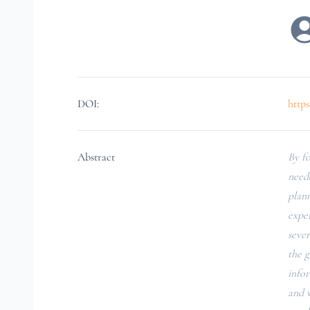
DOI:
https
Abstract
By fo
neede
plann
expe
sever
the 
info
and 