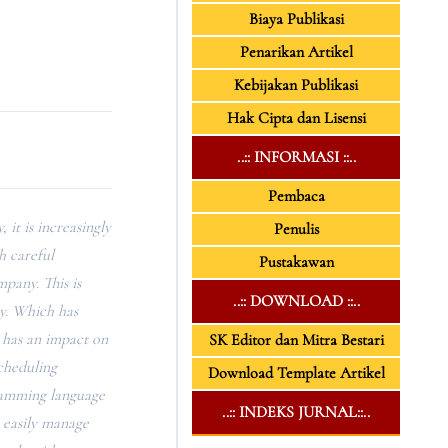
Biaya Publikasi
Penarikan Artikel
Kebijakan Publikasi
Hak Cipta dan Lisensi
..:: INFORMASI ::..
Pembaca
it is increasingly
Penulis
h careful
Pustakawan
mpany. This is
..:: DOWNLOAD ::..
y. Which has
 has an impact on
SK Editor dan Mitra Bestari
cheduling
Download Template Artikel
ramming language
..:: INDEKS JURNAL::..
 easily manage