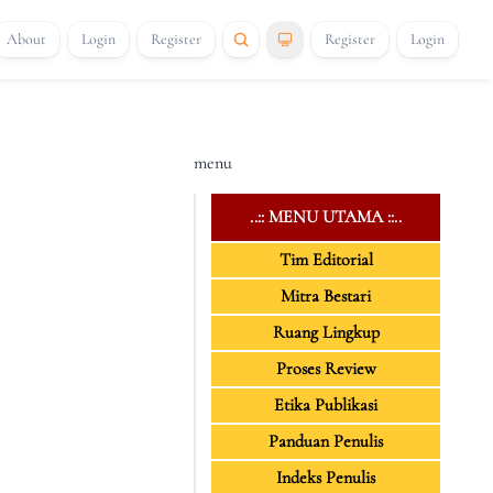
About
Login
Register
Register
Login
menu
..:: MENU UTAMA ::..
Tim Editorial
Mitra Bestari
Ruang Lingkup
Proses Review
Etika Publikasi
Panduan Penulis
Indeks Penulis