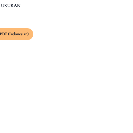
N UKURAN
PDF (Indonesian)