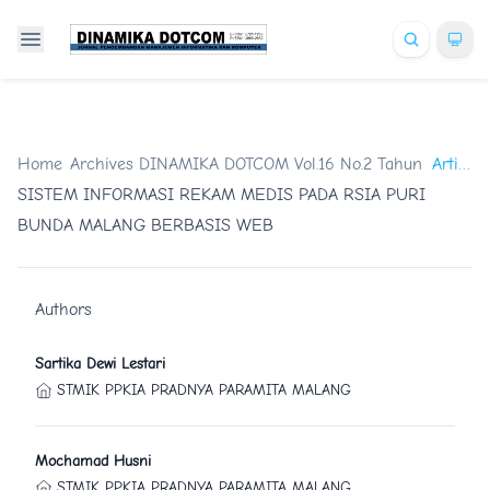
Home
/
Archives
/
DINAMIKA DOTCOM Vol.16 No.2 Tahun 2025
Artikel
/
SISTEM INFORMASI REKAM MEDIS PADA RSIA PURI
BUNDA MALANG BERBASIS WEB
Authors
Sartika Dewi Lestari
STMIK PPKIA PRADNYA PARAMITA MALANG
Mochamad Husni
STMIK PPKIA PRADNYA PARAMITA MALANG