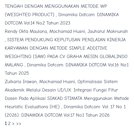
TENGAH DENGAN MENGGUNAKAN METODE WP
(WEIGHTED PRODUCT)
,
Dinamika Dotcom: DINAMIKA
DOTCOM Vol.14 No.2 Tahun 2023
Rendy Okta Maulana, Mochamad Husni, Jauharul Maknunah
,
SISTEM PENDUKUNG KEPUTUSAN PENILAIAN KINERJA
KARYAWAN DENGAN METODE SIMPLE ADDITIVE
WEIGHTING (SAW) PADA CV. GRAHA MESIN GLOBALINDO
MALANG
,
Dinamika Dotcom: DINAMIKA DOTCOM Vol.16 No.1
Tahun 2025
Zulkaria Irawan, Mochamad Husni,
Optimalisasi Sistem
Akademik Melalui Desain UI/UX: Integrasi Fungsi Fitur
Dosen Pada Aplikasi SIAKAD STIMATA Menggunakan Metode
Heuristic Evaluations (HE)
,
Dinamika Dotcom: Vol. 17 No. 1
(2026): DINAMIKA DOTCOM Vol.17 No.1 Tahun 2026
1
2
>
>>