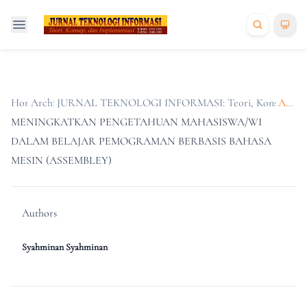
Home
Archives
/
JURNAL TEKNOLOGI INFORMASI: Teori, Konsep, dan Im
/
Articles
MENINGKATKAN PENGETAHUAN MAHASISWA/WI
DALAM BELAJAR PEMOGRAMAN BERBASIS BAHASA
MESIN (ASSEMBLEY)
Authors
Syahminan Syahminan