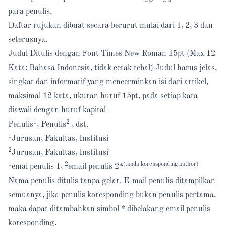
para penulis.
Daftar rujukan dibuat secara berurut mulai dari 1, 2, 3 dan
seterusnya.
Judul Ditulis dengan Font Times New Roman 15pt (Max 12
Kata: Bahasa Indonesia, tidak cetak tebal) Judul harus jelas,
singkat dan informatif yang mencerminkan isi dari artikel,
maksimal 12 kata, ukuran huruf 15pt, pada setiap kata
diawali dengan huruf kapital
1
2
Penulis
, Penulis
, dst.
1
Jurusan, Fakultas, Institusi
2
Jurusan, Fakultas, Institusi
1
2
(tanda korensponding author)
emai penulis 1,
email penulis 2*
Nama penulis ditulis tanpa gelar. E-mail penulis ditampilkan
semuanya, jika penulis koresponding bukan penulis pertama,
maka dapat ditambahkan simbol * dibelakang email penulis
koresponding.