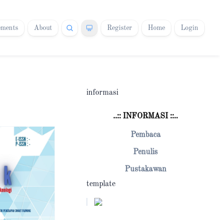
ments
About
Register
Home
Login
informasi
..:: INFORMASI ::..
Pembaca
Penulis
Pustakawan
template