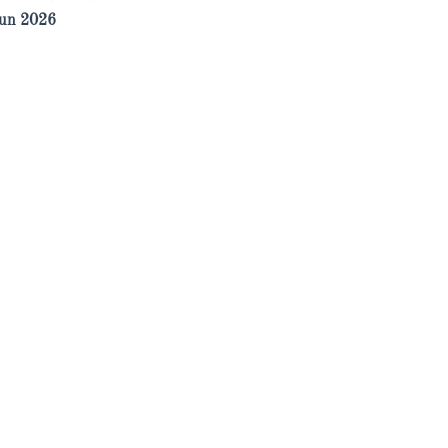
un 2026
Diterbitkan oleh
STMIK PPKIA Pradnya Paramita
Jurnal Pengabdian Masyarakat, Inovasi dan Teknologi